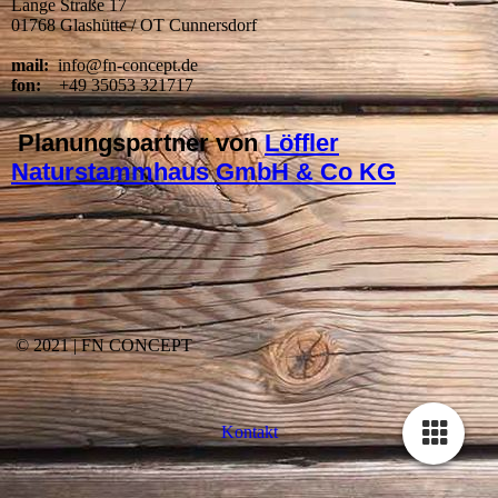
Lange Straße 17
01768 Glashütte / OT Cunnersdorf
mail:
info@fn-concept.de
fon:
+49 35053 321717
Planungspartner von
Löffler
Naturstammhaus GmbH & Co KG
©
2021 | FN CONCEPT
Kontakt