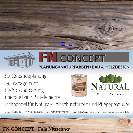
⌂
FN CONCEPT Falk Nitzschner